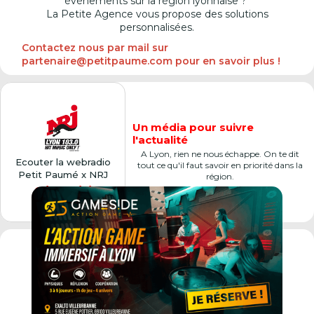
événements sur la région lyonnaise ?
La Petite Agence vous propose des solutions
personnalisées.
Contactez nous par mail sur
partenaire@petitpaume.com pour en savoir plus !
Un média pour suivre
l'actualité
A Lyon, rien ne nous échappe. On te dit
Ecouter la webradio
tout ce qu'il faut savoir en priorité dans la
Petit Paumé x NRJ
région.
Cliquer ici
Premier city-guide de France,
véritable
institution