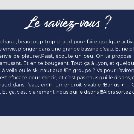
Le saviez-vous ?
ait chaud, beaucoup trop chaud pour faire quelque activi
e envie, plonger dans une grande bassine d’eau. Et ne 
 envie de pleurer.Pssst, écoute un peu. On te propose u
t’amusant. Et en te bougeant. Tout ça à Lyon, et quelque
e à voile ou le ski nautique !En groupe ? Va pour l’avir
est efficace pour mincir, et c’est pas nous qui le disions
chaud dans l’eau, enfin un endroit vivable !Bonus ++ :
 Et ça, c’est clairement nous qui le disons !!!Alors sorte