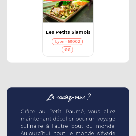
Les Petits Siamois
Lyon - 69002
€€
Le saviez-vous ?
Grâce au Petit Paumé, vous allez
maintenant décoller pour un voyage
culinaire à l’autre bout du monde.
Aujourd’hui, tout le monde s’évade