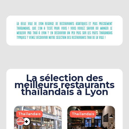
La Belle Ville De Lyon Regorge De Restaurants Asiatiques Et Plus Précisément
Thaïlandais, Que L’on A Testé Pour Vous ! Vous Voulez Savoir Où Manger Le
Meilleur Pad Thaï À Lyon ? En Découvrir Un Peu Plus Sur Les Plats Thaïlandais
Typiques ? Venez Découvrir Notre Sélection Des Restaurants Thai De La Ville !
La sélection des
meilleurs restaurants
thaïlandais à Lyon
Thaïlandais
Thaïlandais
+
+