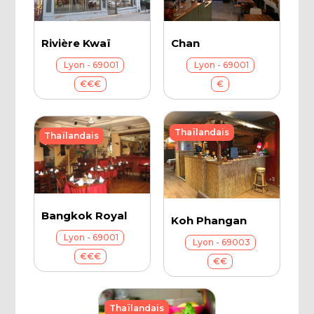
Chan
Rivière Kwaï
Lyon - 69001
Lyon - 69001
€
€€€
Thaïlandais
Thaïlandais
Bangkok Royal
Koh Phangan
Lyon - 69001
Lyon - 69003
€€€
€€
Thaïlandais