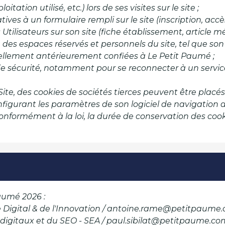
tation utilisé, etc.) lors de ses visites sur le site ;
ives à un formulaire rempli sur le site (inscription, acc
 Utilisateurs sur son site (fiche établissement, article méd
 des espaces réservés et personnels du site, tel que so
ellement antérieurement confiées à Le Petit Paumé ;
e sécurité, notamment pour se reconnecter à un servic
Site, des cookies de sociétés tierces peuvent être placés
configurant les paramètres de son logiciel de navigation 
nformément à la loi, la durée de conservation des cooki
Paumé 2026 :
 Digital & de l'Innovation / antoine.rame@petitpaume
s digitaux et du SEO - SEA / paul.sibilat@petitpaume.c