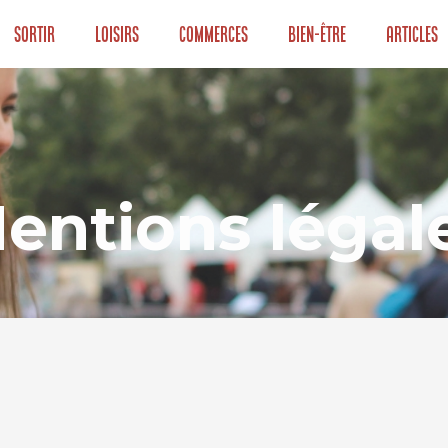
Sortir
Loisirs
Commerces
Bien-être
Articles
entions légal