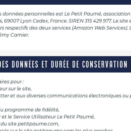
données personnelles est Le Petit Paumé, association lo
s, 69007 Lyon Cedex, France. SIREN 315 429 977. Le site
rs respectifs des deux services (Amazon Web Services). L
rémy Camier.
DES DONNÉES ET DURÉE DE CONSERVATION
res pour :
ur sur le site,
etter et aux diverses communications électroniques ou
du programme de fidélité,
ur et le Service Utilisateur Le Petit Paumé,
nu du site petitpaume.com,
encés sur le site petitpaume.com les plus proches.