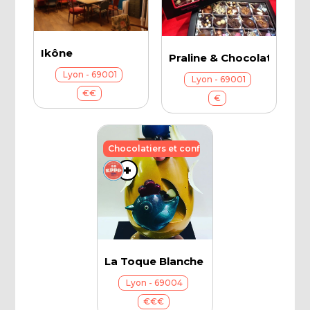
Ikône
Praline & Chocolat (Croi
Lyon - 69001
Lyon - 69001
€€
€
Chocolatiers et confiseurs
+
+
La Toque Blanche
Lyon - 69004
€€€