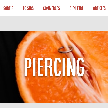
Sortir
Loisirs
Commerces
Bien-être
Articles
PIERCING