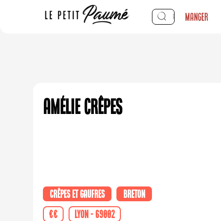
Manger
Amélie Crêpes
Crêpes et Gaufres
Breton
€€
Lyon - 69002