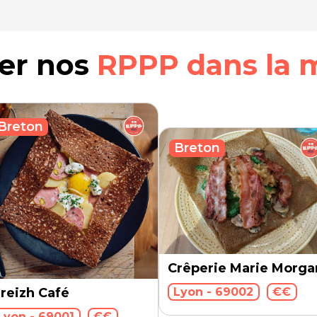
rer nos
RPPP dans la 
Breton
Breton
Crêperie Marie Morga
Lyon - 69002
€€
reizh Café
Lyon - 69001
€€