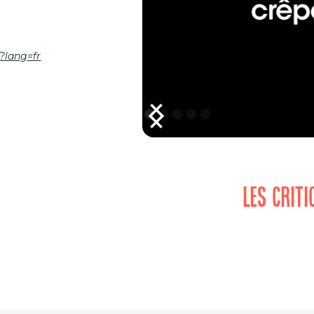
?lang=fr
LES CRIT