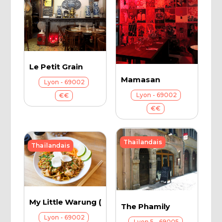
Le Petit Grain
Mamasan
Lyon - 69002
Lyon - 69002
€€
€€
Thaïlandais
Thaïlandais
My Little Warung (Mercière)
The Phamily
Lyon - 69002
Lyon 5 - 69005