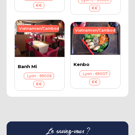
€€
€€
Vietnamien/Cambodgien
Vietnamien/Cambodgien
Kenbo
Banh Mi
Lyon - 69007
Lyon - 69006
€€
€€
Le saviez-vous ?