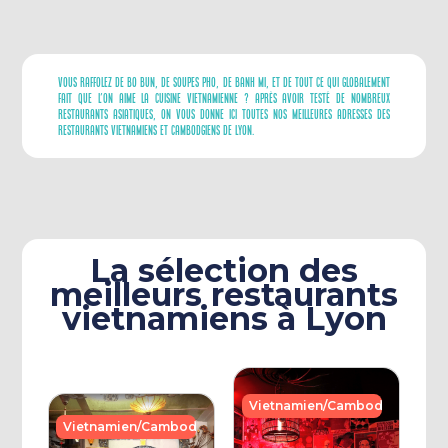
Vous Raffolez De Bo Bun, De Soupes Pho, De Banh Mi, Et De Tout Ce Qui Globalement
Fait Que L’on Aime La Cuisine Vietnamienne ? Après Avoir Testé De Nombreux
Restaurants Asiatiques, On Vous Donne Ici Toutes Nos Meilleures Adresses Des
Restaurants Vietnamiens Et Cambodgiens De Lyon.
La sélection des
meilleurs restaurants
vietnamiens à Lyon
Vietnamien/Cambodgien
Vietnamien/Cambodgien