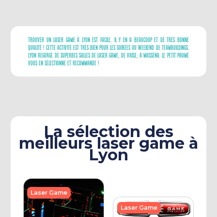
Trouver Un Laser Game À Lyon Est Facile, Il Y En A Beaucoup Et De Très Bonne
Qualité ! Cette Activité Est Très Bien Pour Les Soirées Ou Weekend De Teambuildings.
Lyon Regorge De Superbes Salles De Laser Game, De Vaise, À Masséna. Le Petit Paumé
Vous En Sélectionne Et Recommande !
La sélection des
meilleurs laser game à
Lyon
Laser Game
Laser Game