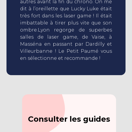
autres avant la fin du chrono. On me
dit à l’oreillette que Lucky Luke était
très fort dans les laser game ! Il était
imbattable à tirer plus vite que son
ombre.Lyon regorge de superbes
salles de laser game, de Vaise, à
Masséna en passant par Dardilly et
Villeurbanne ! Le Petit Paumé vous
en sélectionne et recommande !
Consulter les guides