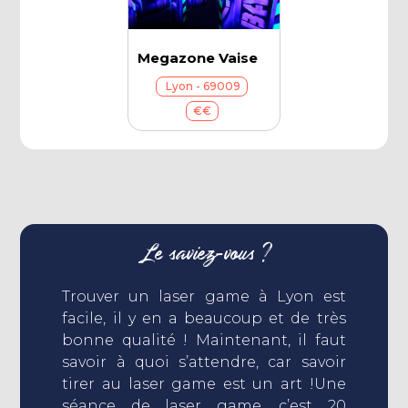
Megazone Vaise
Lyon - 69009
€€
Le saviez-vous ?
Trouver un laser game à Lyon est
facile, il y en a beaucoup et de très
bonne qualité ! Maintenant, il faut
savoir à quoi s’attendre, car savoir
tirer au laser game est un art !Une
séance de laser game, c’est 20