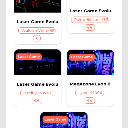
Laser Game Evolution Ly
Pierre-Bénite - 69310
Laser Game Evolution Lyon Est
€€
Vaulx-en-Velin - 69120
€
Laser Game
Laser Game
Megazone Lyon 6e
Laser Game Evolution Lyon Nord
Lyon - 69006
Dardilly - 69570
€€
€€
Laser Game