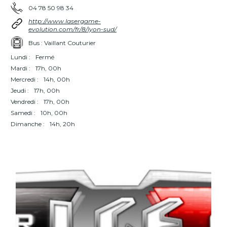
04 78 50 98 34
http://www.lasergame-
evolution.com/fr/8/lyon-sud/
Bus : Vaillant Couturier
Lundi :
Fermé
Mardi :
17h, 00h
Mercredi :
14h, 00h
Jeudi :
17h, 00h
Vendredi :
17h, 00h
Samedi :
10h, 00h
Dimanche :
14h, 20h