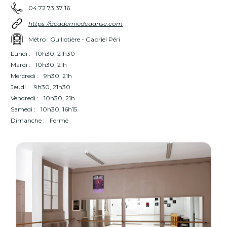
04 72 73 37 16
https://academiededanse.com
Métro : Guillotière - Gabriel Péri
Lundi :
10h30, 21h30
Mardi :
10h30, 21h
Mercredi :
9h30, 21h
Jeudi :
9h30, 21h30
Vendredi :
10h30, 21h
Samedi :
10h30, 16h15
Dimanche :
Fermé