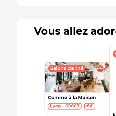
Vous allez ado
Salons de thé
Comme à la Maison
Lyon - 69007
€€
E