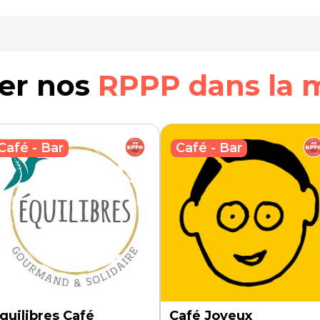
rer nos
RPPP dans la 
Café - Bar
Café - Bar
quilibres Café
Café Joyeux