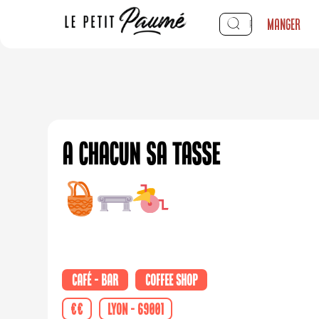
Manger
A Chacun sa Tasse
Café - Bar
Coffee shop
€€
Lyon - 69001