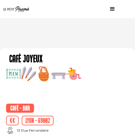
Café Joyeux
Café - Bar
€€
Lyon - 69002
13 Rue Ferrandière