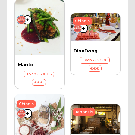
+
+
Chinois
+
+
DineDong
Lyon - 69006
Manto
€€€
Lyon - 69006
€€€
Chinois
Japonais
+
+