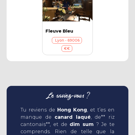
Fleuve Bleu
Lyon - 69006
€€
Le saviez-vous ?
Tu reviens de
Hong Kong
, et t’es en
manque de
canard laqué
, de** riz
cantonais**, et de
dim sum
? Je te
comprends. Rien de telle que la