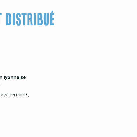
T DISTRIBUÉ
n lyonnaise
.
os événements,