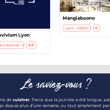
Mangiabuono
Lyon - 69001
€
nvivium Lyon
lleurbanne - 69100
€€
Le saviez-vous ?
emme de
cuisiner
. Parce que la journée a été longue, par
rigo depuis plus d’une semaine, ou tout simplement parc