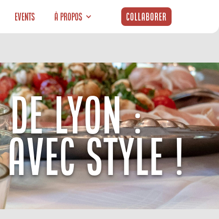
Events
À propos
Collaborer
 DE LYON :
AVEC STYLE !