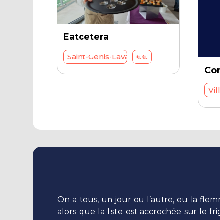
Eatcetera
Saint-Genis-Laval - 69230
€€
Co
Vi
On a tous, un jour ou l’autre, eu la fl
alors que la liste est accrochée sur le f