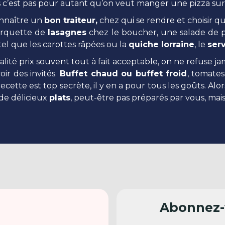
 mais c’est pas pour autant qu’on veut manger une pizza 
onnaître un
bon traiteur,
chez qui se rendre et choisir 
rquette de
lasagnes
chez le boucher, une salade de p
tel que les carottes râpées ou la
quiche lorraine
, le
serv
lité prix souvent tout à fait acceptable, on ne refuse 
oir des invités.
Buffet chaud ou buffet froid
, tomates
cette est top secrète, il y en a pour tous les goûts. Alo
 de délicieux
plats
, peut-être pas préparés par vous, ma
Abonnez-v