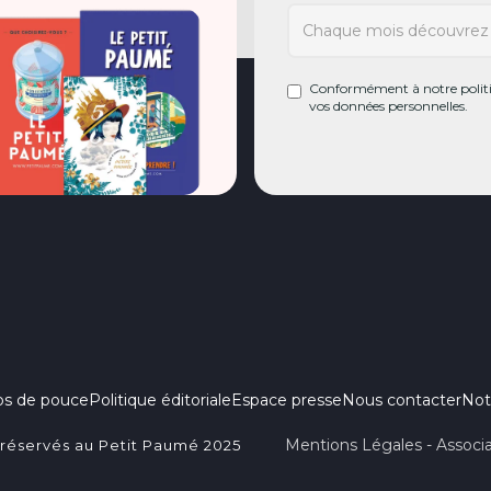
Conformément à notre politiq
vos données personnelles.
ps de pouce
Politique éditoriale
Espace presse
Nous contacter
Not
Mentions Légales - Associa
 réservés au Petit Paumé 2025