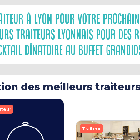
aiteur À Lyon Pour Votre Prochai
eurs Traiteurs Lyonnais Pour Des R
cktail Dînatoire Au Buffet Grandios
tion des meilleurs traiteur
iteur
Traiteur