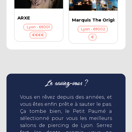
ARXE
Marquis The Original
Lyon - 69001
Lyon - 69002
€€€€
€
Le saviez-vous ?
Vous en rêvez depuis des années, et
vous êtes enfin prêt.e à sauter le pas.
Ça tombe bien, le Petit Paumé a
sélectionné pour vous les meilleurs
salons de piercing de Lyon. Serrez