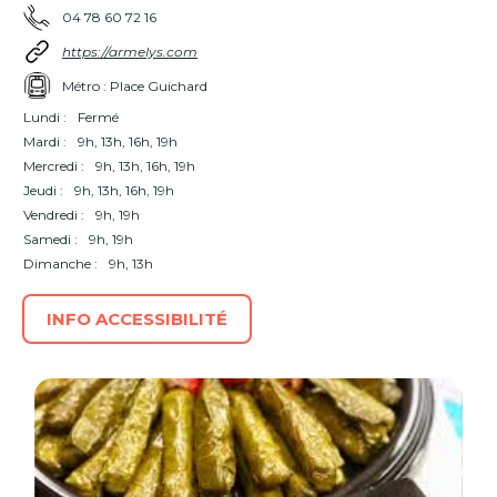
04 78 60 72 16
https://armelys.com
Métro : Place Guichard
Lundi :
Fermé
Mardi :
9h, 13h, 16h, 19h
Mercredi :
9h, 13h, 16h, 19h
Jeudi :
9h, 13h, 16h, 19h
Vendredi :
9h, 19h
Samedi :
9h, 19h
Dimanche :
9h, 13h
INFO ACCESSIBILITÉ