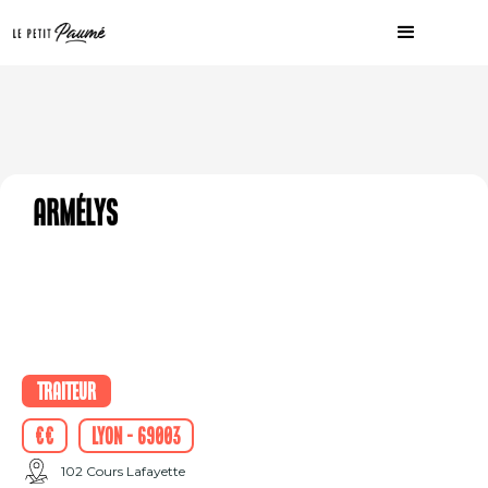
Armélys
Traiteur
€€
Lyon - 69003
102 Cours Lafayette