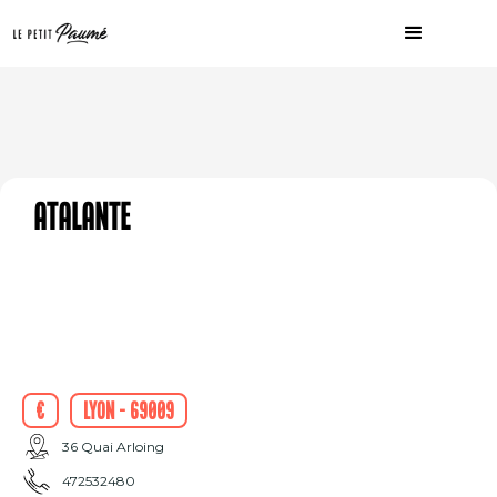
Atalante
€
Lyon - 69009
36 Quai Arloing
472532480