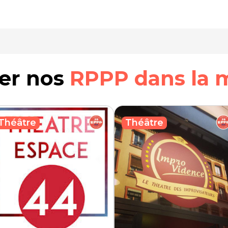
rer nos
RPPP dans la 
Théâtre
Théâtre