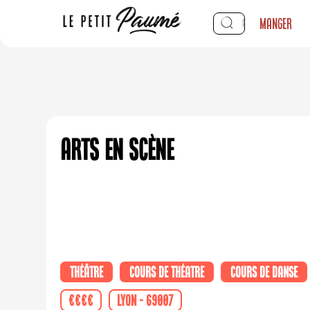
Manger
Arts en Scène
Théâtre
Cours de théatre
Cours de danse
€€€€
Lyon - 69007