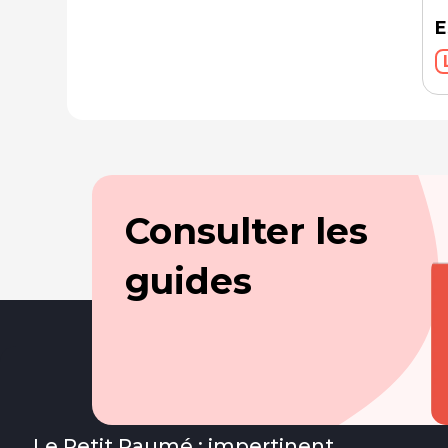
E
Consulter les
guides
Le Petit Paumé : impertinent,