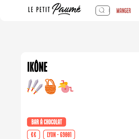
Manger
Ikône
bar à chocolat
€€
Lyon - 69001