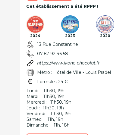
Cet établissement a été RPPP !
2024
2023
2020
13 Rue Constantine
07 67 92 46 58
https://www.ikone-chocolat.fr
Métro : Hôtel de Ville - Louis Pradel
Formule : 24 €
Lundi :
11h30, 19h
Mardi :
11h30, 19h
Mercredi :
11h30, 19h
Jeudi :
11h30, 19h
Vendredi :
11h30, 19h
Samedi :
11h, 19h
Dimanche :
11h, 18h