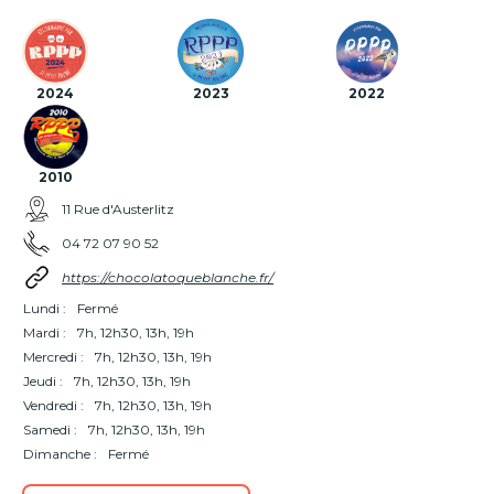
2024
2023
2022
2010
11 Rue d'Austerlitz
04 72 07 90 52
https://chocolatoqueblanche.fr/
Lundi :
Fermé
Mardi :
7h, 12h30, 13h, 19h
Mercredi :
7h, 12h30, 13h, 19h
Jeudi :
7h, 12h30, 13h, 19h
Vendredi :
7h, 12h30, 13h, 19h
Samedi :
7h, 12h30, 13h, 19h
Dimanche :
Fermé