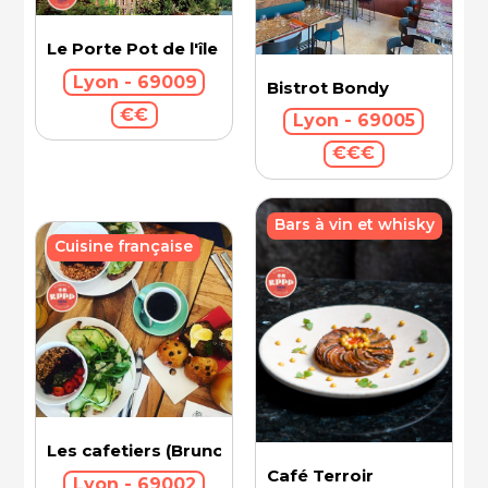
Le Porte Pot de l'île Barbe
Lyon - 69009
Bistrot Bondy
€€
Lyon - 69005
€€€
Bars à vin et whisky
Cuisine française
Les cafetiers (Brunch)
Café Terroir
Lyon - 69002