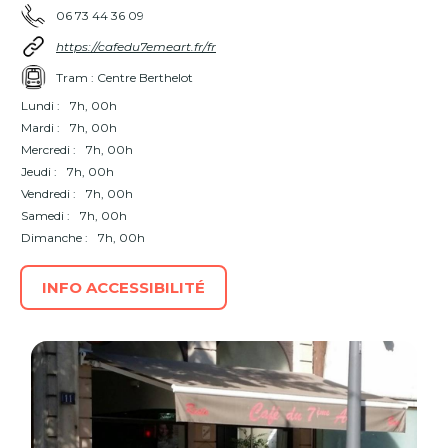
06 73 44 36 09
https://cafedu7emeart.fr/fr
Tram : Centre Berthelot
Lundi :
7h, 00h
Mardi :
7h, 00h
Mercredi :
7h, 00h
Jeudi :
7h, 00h
Vendredi :
7h, 00h
Samedi :
7h, 00h
Dimanche :
7h, 00h
INFO ACCESSIBILITÉ