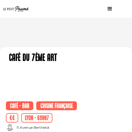
Café du 7ème Art
Café - Bar
Cuisine française
€€
Lyon - 69007
11 Avenue Berthelot