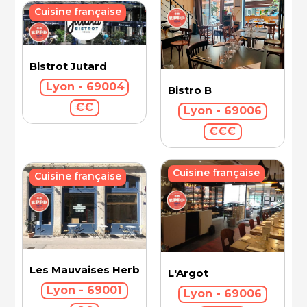
Cuisine française
Bistrot Jutard
Lyon - 69004
Bistro B
€€
Lyon - 69006
€€€
Cuisine française
Cuisine française
Les Mauvaises Herbes
L'Argot
Lyon - 69001
Lyon - 69006