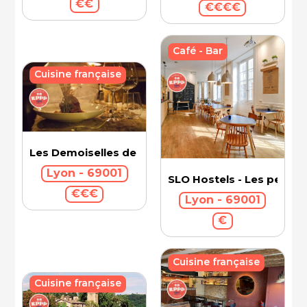
€€
€€€€
Café - Bar
Cuisine française
Les Demoiselles de Rochefort
Lyon - 69001
SLO Hostels - Les pentes
€€€
Lyon - 69001
€
Cuisine française
Cuisine française