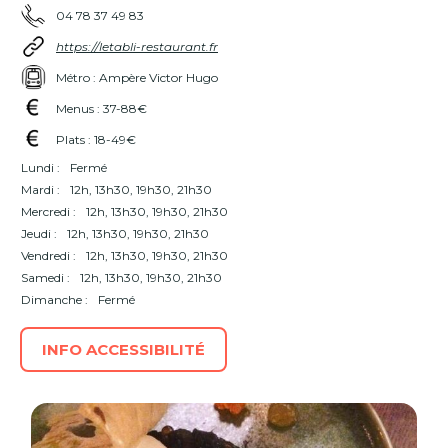
04 78 37 49 83
https://letabli-restaurant.fr
Métro : Ampère Victor Hugo
Menus : 37-88€
Plats : 18-49€
Lundi :
Fermé
Mardi :
12h, 13h30, 19h30, 21h30
Mercredi :
12h, 13h30, 19h30, 21h30
Jeudi :
12h, 13h30, 19h30, 21h30
Vendredi :
12h, 13h30, 19h30, 21h30
Samedi :
12h, 13h30, 19h30, 21h30
Dimanche :
Fermé
INFO ACCESSIBILITÉ