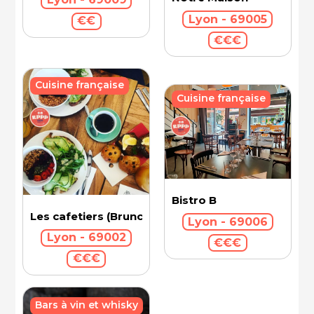
Lyon - 69005
€€
€€€
Cuisine française
Cuisine française
Bistro B
Les cafetiers (Brunch)
Lyon - 69006
Lyon - 69002
€€€
€€€
Bars à vin et whisky