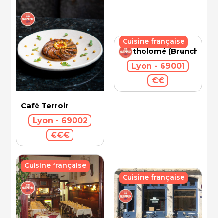
Cuisine française
Bartholomé (Brunch)
Lyon - 69001
€€
Café Terroir
Lyon - 69002
€€€
Cuisine française
Cuisine française