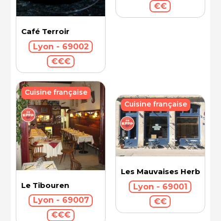
€€
Café Terroir
Lyon - 69002
€€€
Cuisine française
Cuisine française
Les Mauvaises Herbes
Le Tibouren
Lyon - 69001
Lyon - 69007
€€
€€€