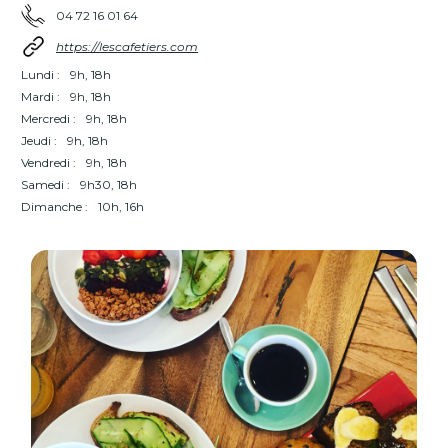
04 72 16 01 64
https://lescafetiers.com
Lundi :
9h, 18h
Mardi :
9h, 18h
Mercredi :
9h, 18h
Jeudi :
9h, 18h
Vendredi :
9h, 18h
Samedi :
9h30, 18h
Dimanche :
10h, 16h