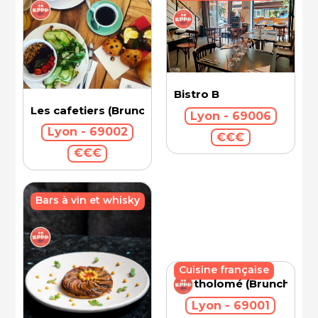
Bistro B
Les cafetiers (Brunch)
Lyon - 69006
Lyon - 69002
€€€
€€€
Bars à vin et whisky
Cuisine française
Bartholomé (Brunch)
Lyon - 69001