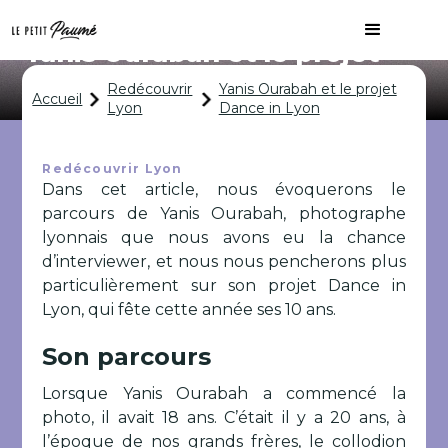
Yanis Ourabah et le projet
Dance in Lyon
Redécouvrir
Yanis Ourabah et le projet
Accueil
Lyon
Dance in Lyon
Redécouvrir Lyon
Dans cet article, nous évoquerons le
parcours de Yanis Ourabah, photographe
lyonnais que nous avons eu la chance
d’interviewer, et nous nous pencherons plus
particulièrement sur son projet Dance in
Lyon, qui fête cette année ses 10 ans.
Son parcours
Lorsque Yanis Ourabah a commencé la
photo, il avait 18 ans. C’était il y a 20 ans, à
l’époque de nos grands frères, le collodion