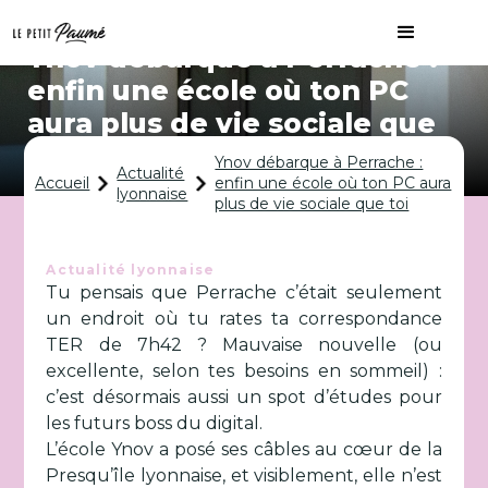
Ynov débarque à Perrache :
enfin une école où ton PC
aura plus de vie sociale que
toi
Ynov débarque à Perrache :
Actualité
Accueil
enfin une école où ton PC aura
lyonnaise
plus de vie sociale que toi
Actualité lyonnaise
Tu pensais que Perrache c’était seulement
un endroit où tu rates ta correspondance
TER de 7h42 ? Mauvaise nouvelle (ou
excellente, selon tes besoins en sommeil) :
c’est désormais aussi un spot d’études pour
les futurs boss du digital.
L’école Ynov a posé ses câbles au cœur de la
Presqu’île lyonnaise, et visiblement, elle n’est