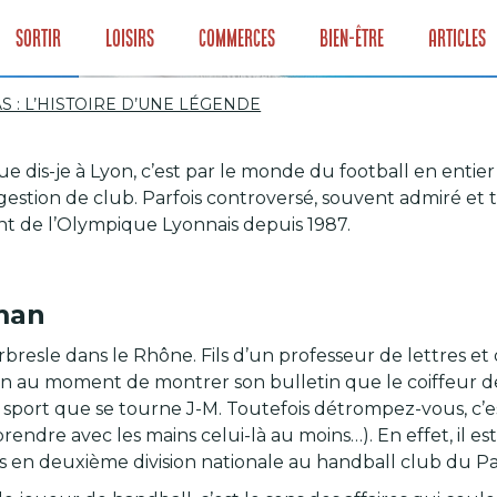
Sortir
Loisirs
Commerces
Bien-être
Articles
S : L’HISTOIRE D’UNE LÉGENDE
e dis-je à Lyon, c’est par le monde du football en enti
LAS : L’HISTOIR
gestion de club. Parfois controversé, souvent admiré et
ent de l’Olympique Lyonnais depuis 1987.
man
’Arbresle dans le Rhône. Fils d’un professeur de lettres
ion au moment de montrer son bulletin que le coiffeur 
e sport que se tourne J-M. Toutefois détrompez-vous, c’e
endre avec les mains celui-là au moins…). En effet, il es
is en deuxième division nationale au handball club du Pa