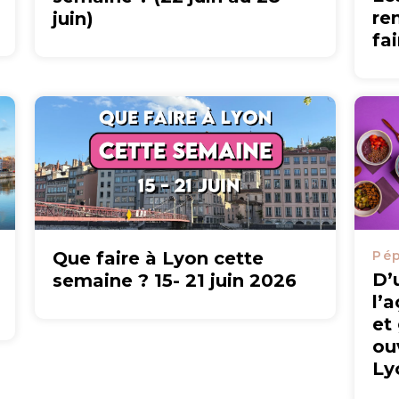
re
juin)
fa
Que faire à Lyon cette
Pép
D’
semaine ? 15- 21 juin 2026
l’
et
ou
Ly