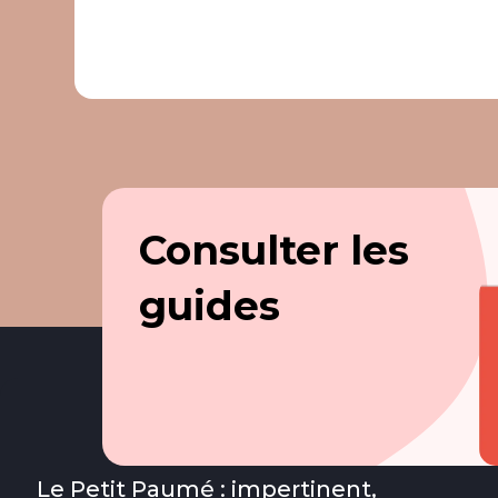
Consulter les
guides
Le Petit Paumé : impertinent,