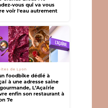
ndez-vous qui va vous
ire voir l'eau autrement
ites de Lyon
un foodbike dédié à
açaï à une adresse saine
 gourmande, L’Açaïrie
vre enfin son restaurant à
on 7e