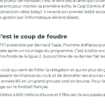
e joueur de handball, c’est le sens des affaires qui coul
arents pour monter sa première boîte, le Cegi (Centre d'
(
american vibes baby
). Il revend son premier bébé seul
gestion par l'informatique décentralisée).
 c’est le coup de foudre
ur TF1 présentée par Bernard Tapie, l’homme d'affaires ly
nisée après un tournage du programme. C’est à cette occ
ins fonds de la ligue 2, la punchline de ce dernier fait le
 club qui vient de frôler la relégation et qui en plus de
’assainir les finances du club et de diversifier ses source
 des années 80 en un grand groupe coté en bourse. Pour 
e sur le football français.
élève à 600 millions d’euros et il fête ses 34 ans passés