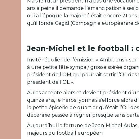
Mais le futur président n’a pas une vocation d
ans à peine il demande l’émancipation à ses p
oui à l’époque la majorité était encore 21 ans 
qu’il fonde Cegid (Compagnie européenne de 
Jean-Michel et le football :
Invité régulier de l’émission « Ambitions » s
à une petite fête sympa / grosse soirée orga
président de l’OM qui pourrait sortir l’OL des f
président de l'OL ».
Aulas accepte alors et devient président d’un
quinze ans, le héros lyonnais s’efforce alors d
la petite épicerie de quartier qu’était l’OL
décennie passée à régner presque sans partag
Aujourd’hui la fortune de Jean-Michel Aulas s’
majeurs du football européen.