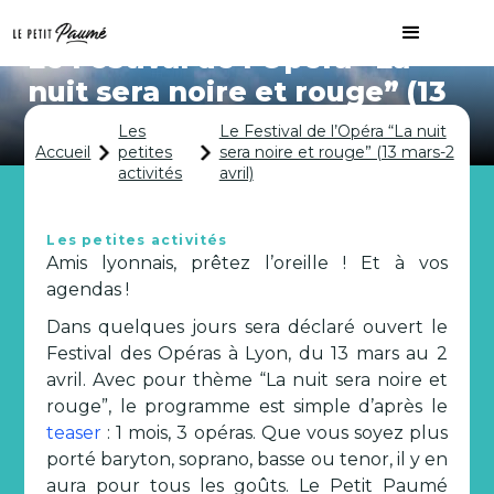
Le Festival de l’Opéra “La
nuit sera noire et rouge” (13
mars-2 avril)
Les
Le Festival de l’Opéra “La nuit
Accueil
petites
sera noire et rouge” (13 mars-2
activités
avril)
Les petites activités
Amis lyonnais, prêtez l’oreille ! Et à vos
agendas !
Dans quelques jours sera déclaré ouvert le
Festival des Opéras à Lyon, du 13 mars au 2
avril. Avec pour thème “La nuit sera noire et
rouge”, le programme est simple d’après le
teaser
: 1 mois, 3 opéras. Que vous soyez plus
porté baryton, soprano, basse ou tenor, il y en
aura pour tous les goûts. Le Petit Paumé