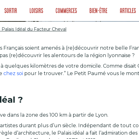
Sortir
Loisirs
Commerces
Bien-être
Articles
 Palais Idéal du Facteur Cheval
es Français soient amenés à (re)découvrir notre belle Fra
 Le Palais Idéal 
pas (re)découvrir les alentours de la région lyonnaise ?
nt à quelques kilomètres de votre domicile. Comme dis
re
chez soi
pour le trouver.” Le Petit Paumé vous le mont
déal ?
uve dans la zone des 100 km à partir de Lyon.
s artistes durant plus d’un siècle. Indépendant de tout 
règle d’architecture, le Palais idéal a fait l’admiration 