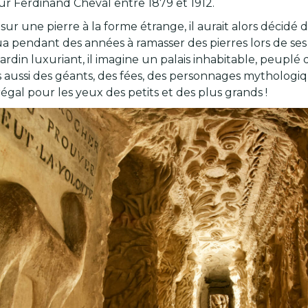
teur Ferdinand Cheval entre 1879 et 1912.
 sur une pierre à la forme étrange, il aurait alors décid
nua pendant des années à ramasser des pierres lors de se
rdin luxuriant, il imagine un palais inhabitable, peuplé d
is aussi des géants, des fées, des personnages mythologi
régal pour les yeux des petits et des plus grands !