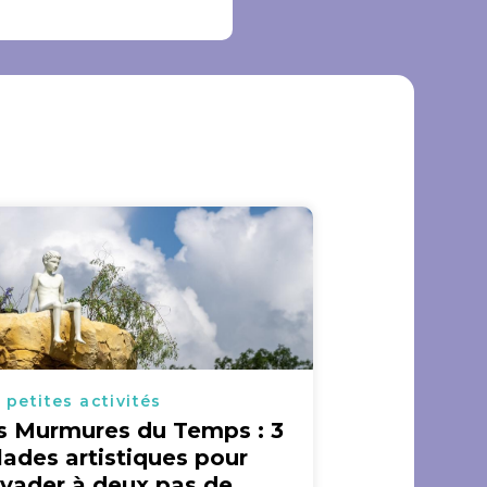
 petites activités
s Murmures du Temps : 3
lades artistiques pour
évader à deux pas de