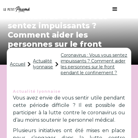
Coronavirus : Vous vous
sentez impuissants ?
Comment aider les
personnes sur le front
pendant le confinement ?
Coronavirus : Vous vous sentez
Actualité
impuissants ? Comment aider
Accueil
lyonnaise
les personnes sur le front
pendant le confinement ?
Actualité lyonnaise
Vous avez envie de vous sentir utile pendant
cette période difficile ? Il est possible de
participer à la lutte contre le coronavirus ou
d’au moins soutenir le personnel médical.
Plusieurs initiatives ont été mises en place
pour s’engager dans la lutte contre