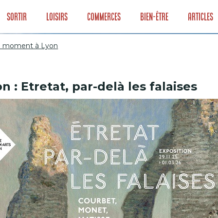
Sortir
Loisirs
Commerces
Bien-être
Articles
ce moment à Lyon
 : Etretat, par-delà les falaises
ions en ce momen