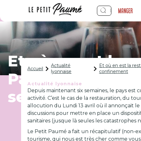
Manger
Et où en est la r
Actualité
Et où en est la re
Accueil
lyonnaise
confinement
Paumé décrypte 
Actualité lyonnaise
Depuis maintenant six semaines, le pays est co
secteur mis à m
activité. C’est le cas de la restauration, du t
allocution du Lundi 13 avril où il annonçai
discussions pour mettre en place un dispositi
sanitaires (jusque là seules les catastrophe
Le Petit Paumé a fait un récapitulatif (non-ex
tourisme, qui nous est très cher comme vous 