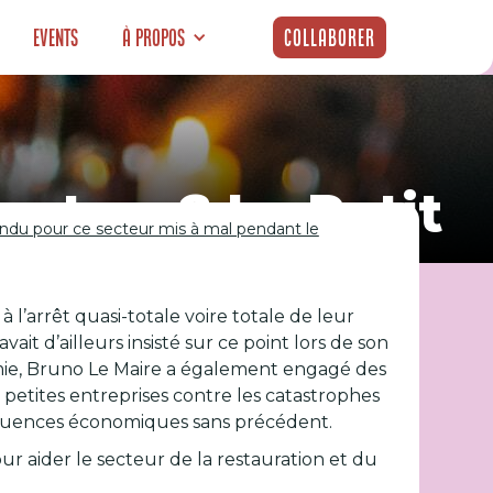
Events
À propos
Collaborer
out ça ? Le Petit
endu pour ce secteur mis à mal pendant le
u pour ce
 l’arrêt quasi-totale voire totale de leur
finement
ait d’ailleurs insisté sur ce point lors de son
omie, Bruno Le Maire a également engagé des
 petites entreprises contre les catastrophes
séquences économiques sans précédent.
our aider le secteur de la restauration et du