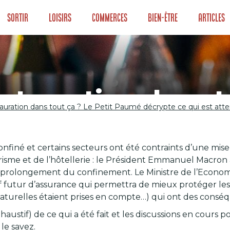
Sortir
Loisirs
Commerces
Bien-être
Articles
estauration dans t
stauration dans tout ça ? Le Petit Paumé décrypte ce qui est att
ce qui est attend
nfiné et certains secteurs ont été contraints d’une mise à
al pendant le con
ourisme et de l’hôtellerie : le Président Emmanuel Macron av
t le prolongement du confinement. Le Ministre de l’Econ
f futur d’assurance qui permettra de mieux protéger les
s naturelles étaient prises en compte…) qui ont des con
haustif) de ce qui a été fait et les discussions en cours p
le savez.