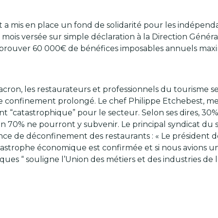
is en place un fond de solidarité pour les indépendant
mois versée sur simple déclaration à la Direction Généra
t de prouver 60 000€ de bénéfices imposables annuels ma
on, les restaurateurs et professionnels du tourisme se 
 ce confinement prolongé. Le chef Philippe Etchebest, me
 “catastrophique” pour le secteur. Selon ses dires, 30%
viron 70% ne pourront y subvenir. Le principal syndicat du s
ce de déconfinement des restaurants : « Le président d
catastrophe économique est confirmée et si nous avions
ques “ souligne l’Union des métiers et des industries de l