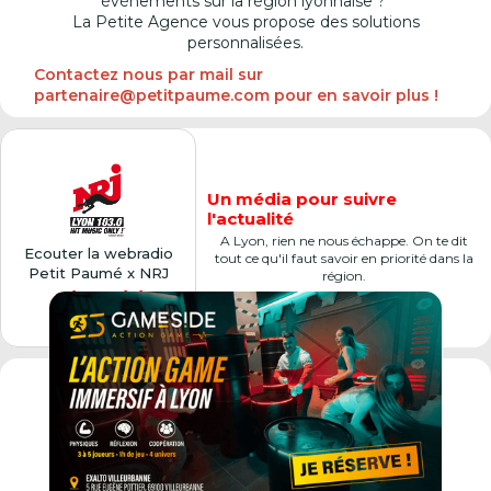
événements sur la région lyonnaise ?
La Petite Agence vous propose des solutions
personnalisées.
Contactez nous par mail sur
partenaire@petitpaume.com pour en savoir plus !
Un média pour suivre
l'actualité
A Lyon, rien ne nous échappe. On te dit
Ecouter la webradio
tout ce qu'il faut savoir en priorité dans la
Petit Paumé x NRJ
région.
Cliquer ici
Premier city-guide de France,
véritable
institution