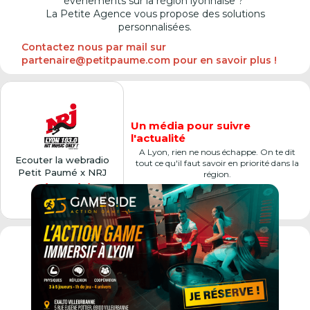
événements sur la région lyonnaise ?
La Petite Agence vous propose des solutions
personnalisées.
Contactez nous par mail sur
partenaire@petitpaume.com pour en savoir plus !
Un média pour suivre
l'actualité
A Lyon, rien ne nous échappe. On te dit
Ecouter la webradio
tout ce qu'il faut savoir en priorité dans la
Petit Paumé x NRJ
région.
Cliquer ici
Premier city-guide de France,
véritable
institution