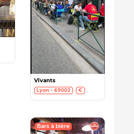
Vivants
Lyon - 69002
€
Bars à bière