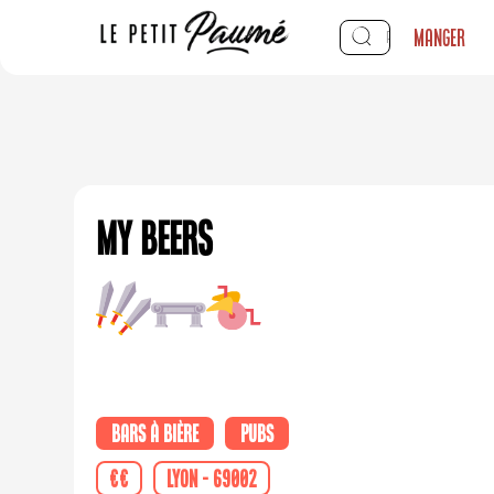
Manger
My beers
Bars à bière
Pubs
€€
Lyon - 69002