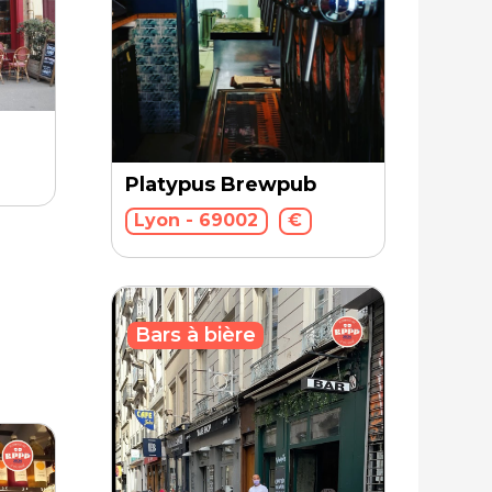
Platypus Brewpub
Lyon - 69002
€
Bars à bière