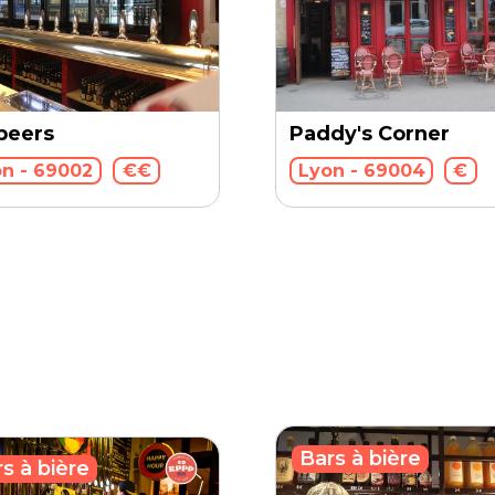
beers
Paddy's Corner
n - 69002
€€
Lyon - 69004
€
Bars à bière
s à bière