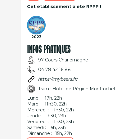
Cet établissement a été RPPP !
2023
INFOS PRATIQUES
97 Cours Charlemagne
04 78 42 16 88
https://mybeers.fr/
Tram : Hôtel de Région Montrochet
Lundi :
17h, 22h
Mardi :
11h30, 22h
Mercredi :
11h30, 22h
Jeudi :
11h30, 23h
Vendredi :
11h30, 23h
Samedi :
15h, 23h
Dimanche :
15h, 22h