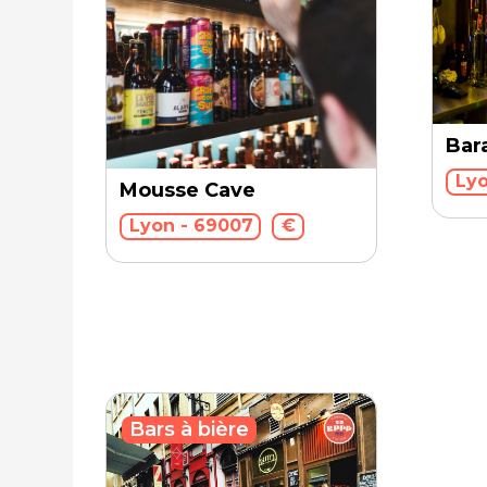
Bar
Lyo
Mousse Cave
Lyon - 69007
€
Bars à bière