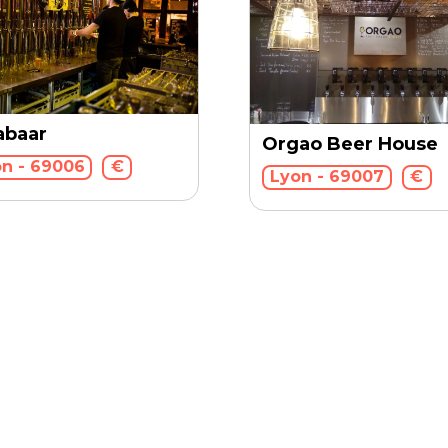
abaar
Orgao Beer House
n - 69006
€
Lyon - 69007
€