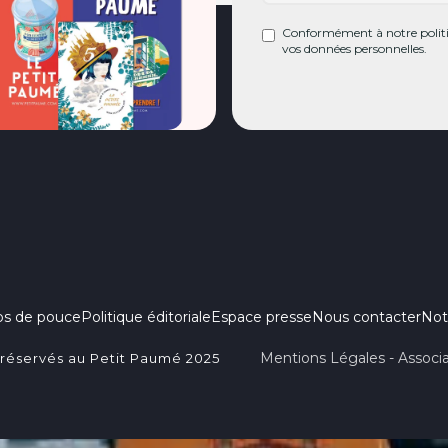
Conformément à notre politiq
vos données personnelles.
ps de pouce
Politique éditoriale
Espace presse
Nous contacter
Not
Mentions Légales - Associa
 réservés au Petit Paumé 2025