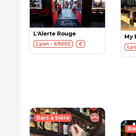
L'Alerte Rouge
My 
Lyon - 69002
€
Lyo
Bars à bière
Bar