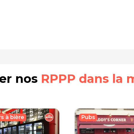
rer nos
RPPP dans la 
s à bière
Pubs