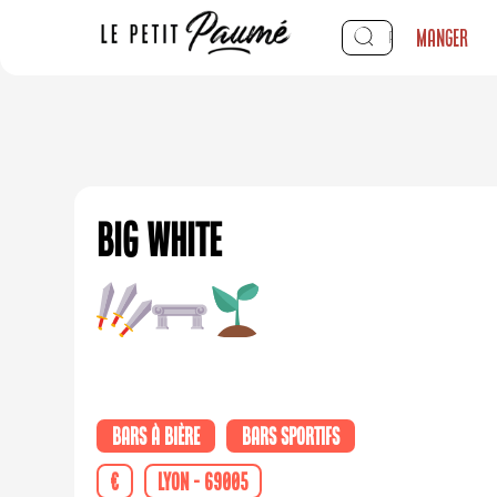
Manger
Big White
Bars à bière
Bars sportifs
€
Lyon - 69005