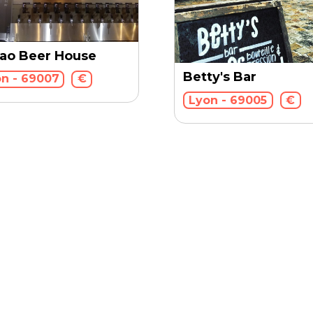
ao Beer House
Betty's Bar
n - 69007
€
Lyon - 69005
€