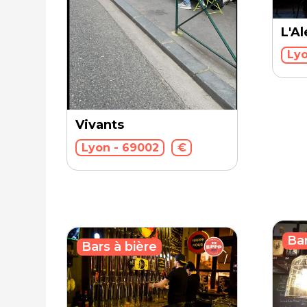
L'A
Lyo
Vivants
Lyon - 69002
€
Bar
Bars à bière