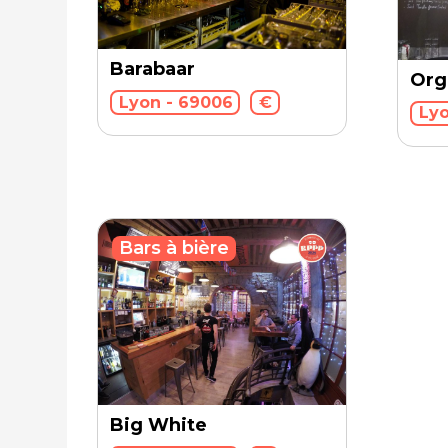
Barabaar
Org
Lyon - 69006
€
Lyo
Bars à bière
Big White