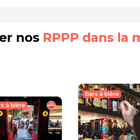
rer nos
RPPP dans la 
Bars à bière
s à bière