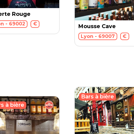
lerte Rouge
n - 69002
€
Mousse Cave
Lyon - 69007
€
Bars à bière
s à bière