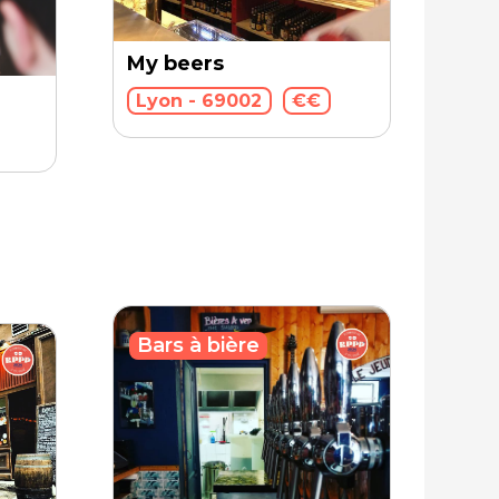
My beers
Lyon - 69002
€€
Bars à bière