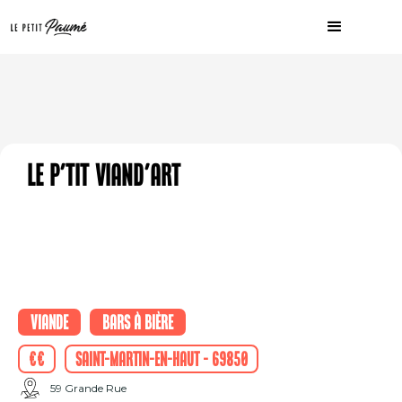
Le P'tit Viand'Art
Viande
Bars à bière
€€
Saint-Martin-en-Haut - 69850
59 Grande Rue