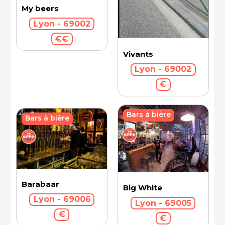
My beers
Lyon - 69002
€€
Vivants
Lyon - 69002
€
Bars à bière
Bars à bière
Barabaar
Big White
Lyon - 69006
Lyon - 69005
€
€