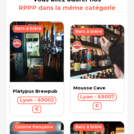
RPPP dans la même catégorie
Bars à bière
Bars à bière
Mousse Cave
Platypus Brewpub
Lyon - 69007
Lyon - 69002
€
€
Cuisine française
Bars à bière