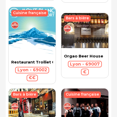
Cuisine française
Bars à bière
Orgao Beer House
Restaurant Trolliet Grand Hotel Dieu
Lyon - 69007
Lyon - 69002
€
€€
Cuisine française
Bars à bière