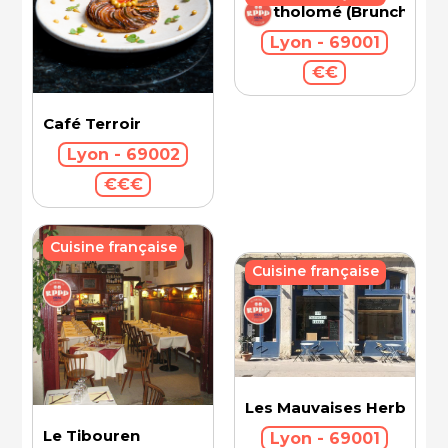
Bartholomé (Brunch)
Lyon - 69001
€€
Café Terroir
Lyon - 69002
€€€
Cuisine française
Cuisine française
Les Mauvaises Herbes
Le Tibouren
Lyon - 69001