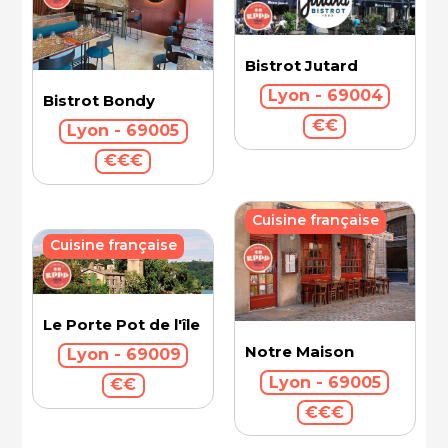
Bistrot Jutard
Lyon - 69004
Bistrot Bondy
€€
Lyon - 69005
€€€
Cuisine française
Cuisine française
Le Porte Pot de l'île Barbe
Notre Maison
Lyon - 69009
Lyon - 69005
€€
€€€