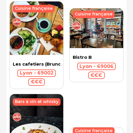
Cuisine française
Cuisine française
Bistro B
Les cafetiers (Brunch)
Lyon - 69006
Lyon - 69002
€€€
€€€
Bars à vin et whisky
Cuisine française