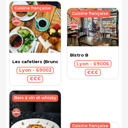
Cuisine française
Cuisine française
Bistro B
Les cafetiers (Brunch)
Lyon - 69006
Lyon - 69002
€€€
€€€
Bars à vin et whisky
Cuisine française