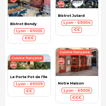
Bistrot Jutard
Lyon - 69004
Bistrot Bondy
€€
Lyon - 69005
€€€
Cuisine française
Cuisine française
Le Porte Pot de l'île Barbe
Notre Maison
Lyon - 69009
Lyon - 69005
€€
€€€