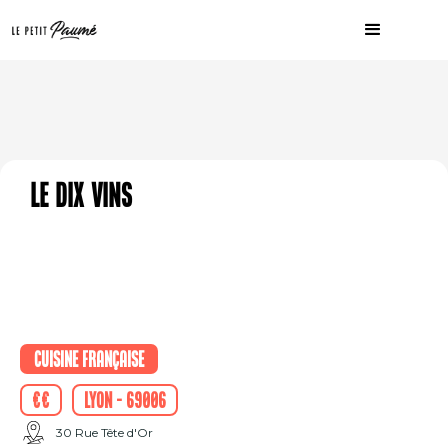
Le Dix Vins
Cuisine française
€€
Lyon - 69006
30 Rue Tête d'Or