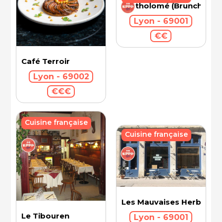
Bartholomé (Brunch)
Lyon - 69001
€€
Café Terroir
Lyon - 69002
€€€
Cuisine française
Cuisine française
Les Mauvaises Herbes
Le Tibouren
Lyon - 69001