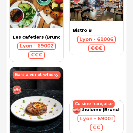
Bistro B
Les cafetiers (Brunch)
Lyon - 69006
Lyon - 69002
€€€
€€€
Bars à vin et whisky
Cuisine française
Bartholomé (Brunch)
Lyon - 69001
€€