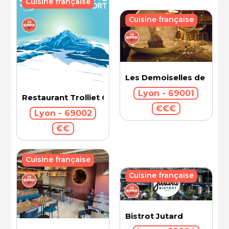
Cuisine française
Cuisine française
Les Demoiselles de Roch
Lyon - 69001
Restaurant Trolliet Grand Hotel Dieu
€€€
Lyon - 69002
€€
Cuisine française
Cuisine française
Bistrot Jutard