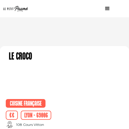
Le Croco
Cuisine française
€€
Lyon - 69006
108 Cours Vitton