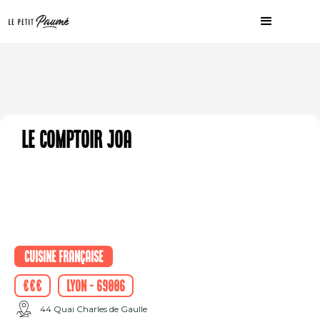
Le comptoir JOA
Cuisine française
€€€
Lyon - 69006
44 Quai Charles de Gaulle