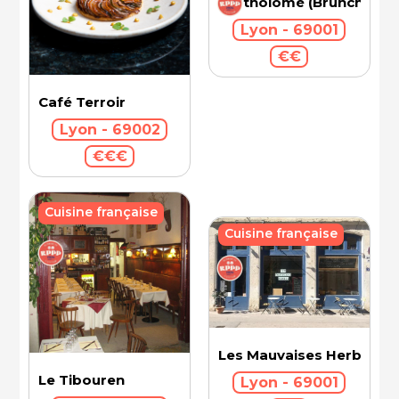
Bartholomé (Brunch)
Lyon - 69001
€€
Café Terroir
Lyon - 69002
€€€
Cuisine française
Cuisine française
Les Mauvaises Herbes
Le Tibouren
Lyon - 69001