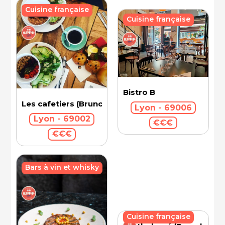
Cuisine française
Cuisine française
Bistro B
Les cafetiers (Brunch)
Lyon - 69006
Lyon - 69002
€€€
€€€
Bars à vin et whisky
Cuisine française