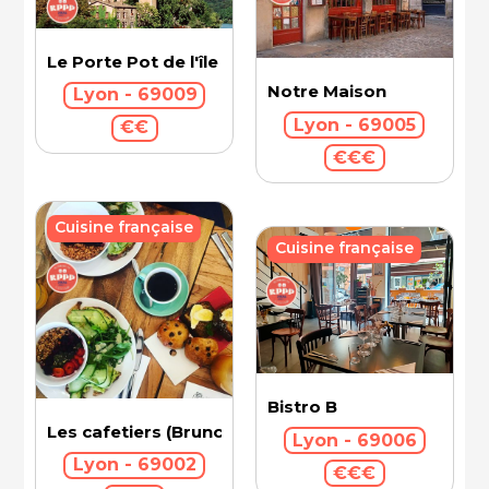
Le Porte Pot de l'île Barbe
Notre Maison
Lyon - 69009
Lyon - 69005
€€
€€€
Cuisine française
Cuisine française
Bistro B
Les cafetiers (Brunch)
Lyon - 69006
Lyon - 69002
€€€