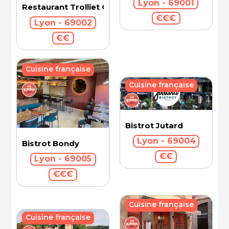
Lyon - 69001
Restaurant Trolliet Grand Hotel Dieu
€€€
Lyon - 69002
€€
Cuisine française
Cuisine française
Bistrot Jutard
Lyon - 69004
Bistrot Bondy
€€
Lyon - 69005
€€€
Cuisine française
Cuisine française