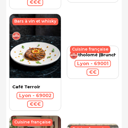
€€€
Bars à vin et whisky
Cuisine française
Bartholomé (Brunch)
Lyon - 69001
€€
Café Terroir
Lyon - 69002
€€€
Cuisine française