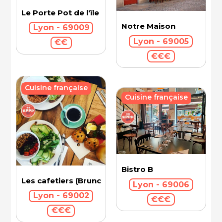
Le Porte Pot de l'île Barbe
Notre Maison
Lyon - 69009
Lyon - 69005
€€
€€€
Cuisine française
Cuisine française
Bistro B
Les cafetiers (Brunch)
Lyon - 69006
Lyon - 69002
€€€
€€€