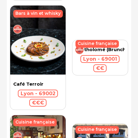
Bars à vin et whisky
Cuisine française
Bartholomé (Brunch)
Lyon - 69001
€€
Café Terroir
Lyon - 69002
€€€
Cuisine française
Cuisine française