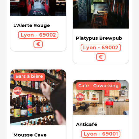
L'Alerte Rouge
Lyon - 69002
Platypus Brewpub
€
Lyon - 69002
€
Bars à bière
Café - Coworking
Anticafé
Lyon - 69001
Mousse Cave