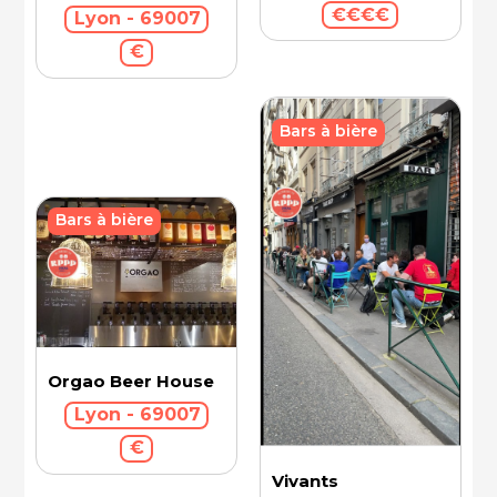
€€€€
Lyon - 69007
€
Bars à bière
Bars à bière
Orgao Beer House
Lyon - 69007
€
Vivants