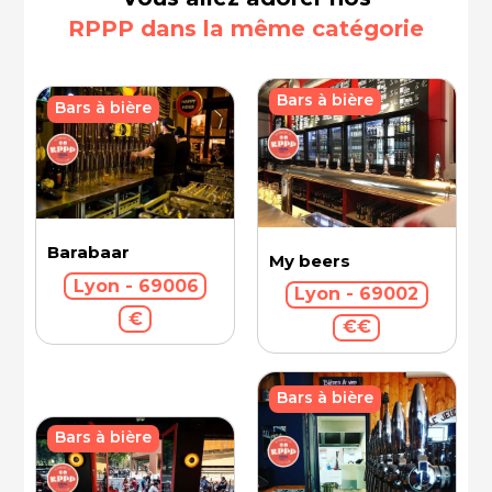
RPPP dans la même catégorie
Bars à bière
Bars à bière
Barabaar
My beers
Lyon - 69006
Lyon - 69002
€
€€
Bars à bière
Bars à bière