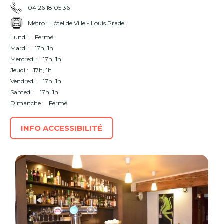
04 26 18 05 36
Métro : Hôtel de Ville - Louis Pradel
Lundi :
Fermé
Mardi :
17h, 1h
Mercredi :
17h, 1h
Jeudi :
17h, 1h
Vendredi :
17h, 1h
Samedi :
17h, 1h
Dimanche :
Fermé
INFO ACCESSIBILITÉ