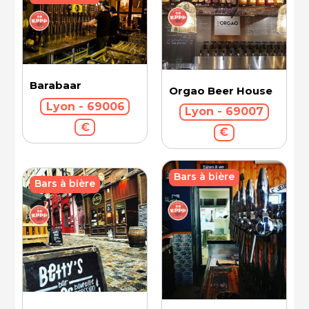
Barabaar
Orgao Beer House
Lyon - 69006
Lyon - 69007
€
€
Bars à bière
Bars à bière