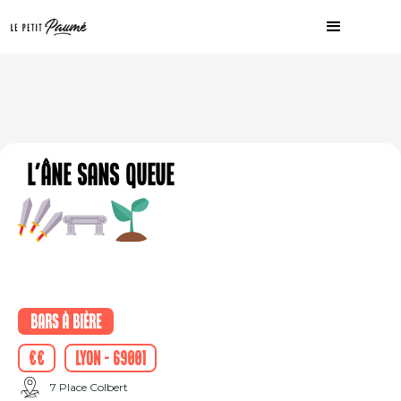
L'âne sans queue
Bars à bière
€€
Lyon - 69001
7 Place Colbert