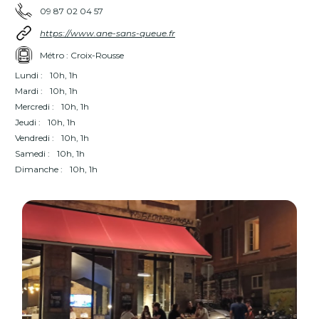
09 87 02 04 57
https://www.ane-sans-queue.fr
Métro : Croix-Rousse
Lundi :
10h, 1h
Mardi :
10h, 1h
Mercredi :
10h, 1h
Jeudi :
10h, 1h
Vendredi :
10h, 1h
Samedi :
10h, 1h
Dimanche :
10h, 1h