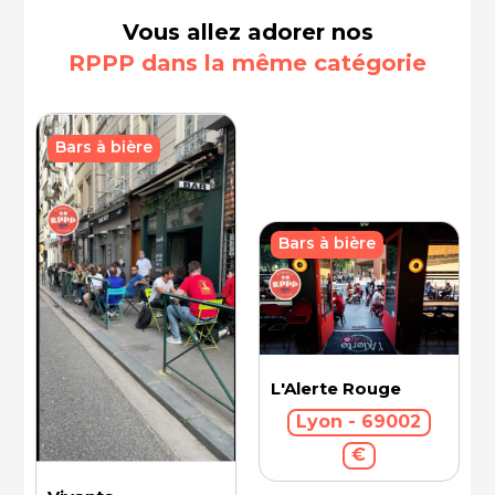
Vous allez adorer nos
RPPP dans la même catégorie
Bars à bière
Bars à bière
L'Alerte Rouge
Lyon - 69002
€