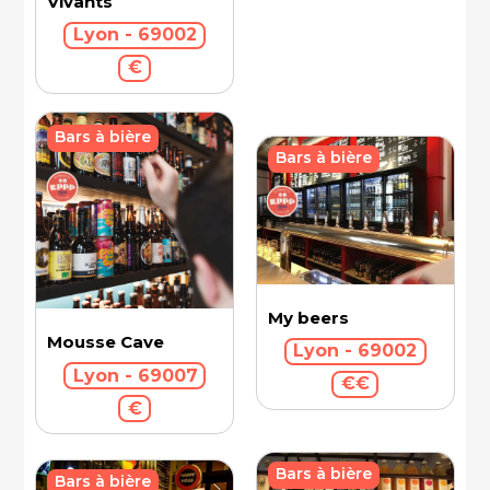
Vivants
Lyon - 69002
€
Bars à bière
Bars à bière
My beers
Mousse Cave
Lyon - 69002
Lyon - 69007
€€
€
Bars à bière
Bars à bière