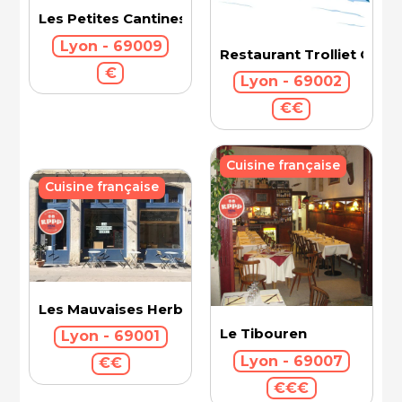
Les Petites Cantines (Vaise)
Lyon - 69009
Restaurant Trolliet Gran
€
Lyon - 69002
€€
Cuisine française
Cuisine française
Les Mauvaises Herbes
Le Tibouren
Lyon - 69001
Lyon - 69007
€€
€€€