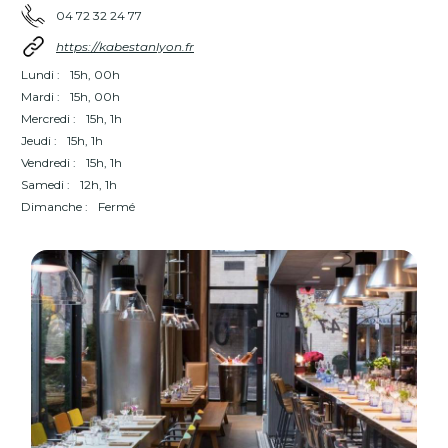
04 72 32 24 77
https://kabestanlyon.fr
Lundi :
15h, 00h
Mardi :
15h, 00h
Mercredi :
15h, 1h
Jeudi :
15h, 1h
Vendredi :
15h, 1h
Samedi :
12h, 1h
Dimanche :
Fermé