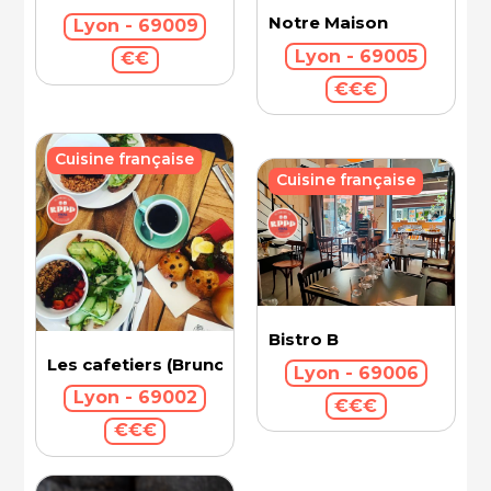
Notre Maison
Lyon - 69009
Lyon - 69005
€€
€€€
Cuisine française
Cuisine française
Bistro B
Les cafetiers (Brunch)
Lyon - 69006
Lyon - 69002
€€€
€€€