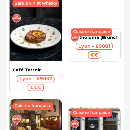
Bars à vin et whisky
Cuisine française
Bartholomé (Brunch)
Lyon - 69001
€€
Café Terroir
Lyon - 69002
€€€
Cuisine française
Cuisine française