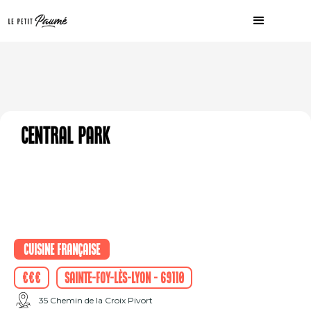
Central Park
Cuisine française
€€€
Sainte-Foy-lès-Lyon - 69110
35 Chemin de la Croix Pivort