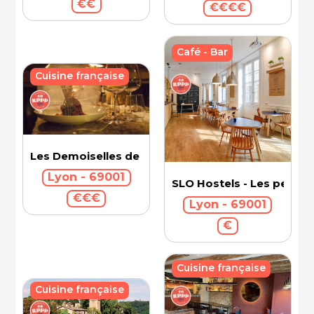
€€
€€€€
Café - Bar
Cuisine française
Les Demoiselles de Rochefort
Lyon - 69001
SLO Hostels - Les pentes
€€€
Lyon - 69001
€
Cuisine française
Cuisine française