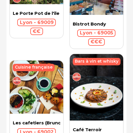
Le Porte Pot de l'île Barbe
Lyon - 69009
Bistrot Bondy
€€
Lyon - 69005
€€€
Bars à vin et whisky
Cuisine française
Les cafetiers (Brunch)
Café Terroir
Lyon - 69002