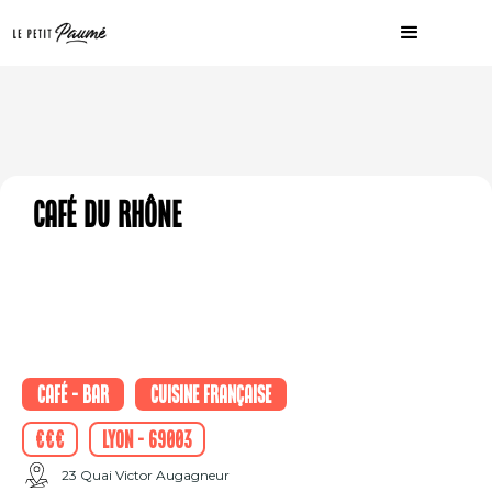
Café du Rhône
Café - Bar
Cuisine française
€€€
Lyon - 69003
23 Quai Victor Augagneur