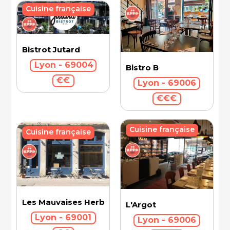
Cuisine française
Bistrot Jutard
Lyon - 69004
Bistro B
€€
Lyon - 69006
€€€
Cuisine française
Cuisine française
Les Mauvaises Herbes
L'Argot
Lyon - 69001
Lyon - 69006