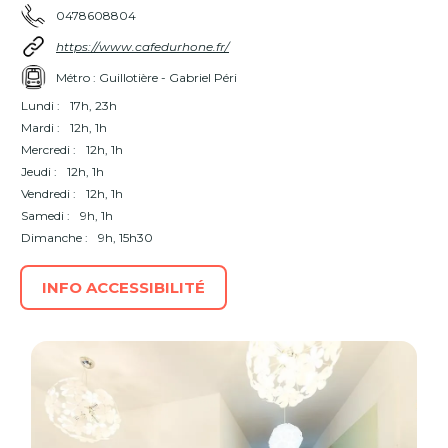
0478608804
https://www.cafedurhone.fr/
Métro : Guillotière - Gabriel Péri
Lundi :
17h, 23h
Mardi :
12h, 1h
Mercredi :
12h, 1h
Jeudi :
12h, 1h
Vendredi :
12h, 1h
Samedi :
9h, 1h
Dimanche :
9h, 15h30
INFO ACCESSIBILITÉ