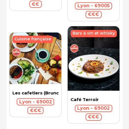
€€
Lyon - 69005
€€€
Bars à vin et whisky
Cuisine française
Les cafetiers (Brunch)
Café Terroir
Lyon - 69002
Lyon - 69002
€€€
€€€